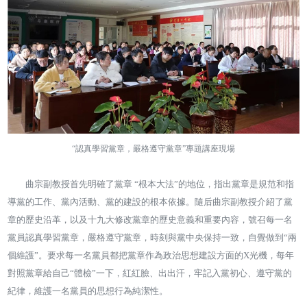
“認真學習黨章，嚴格遵守黨章”專題講座現場
曲宗副教授首先明確了黨章 “根本大法”的地位，指出黨章是規范和指
導黨的工作、黨內活動、黨的建設的根本依據。隨后曲宗副教授介紹了黨
章的歷史沿革，以及十九大修改黨章的歷史意義和重要內容，號召每一名
黨員認真學習黨章，嚴格遵守黨章，時刻與黨中央保持一致，自覺做到“兩
個維護”。要求每一名黨員都把黨章作為政治思想建設方面的X光機，每年
對照黨章給自己“體檢”一下，紅紅臉、出出汗，牢記入黨初心、遵守黨的
紀律，維護一名黨員的思想行為純潔性。