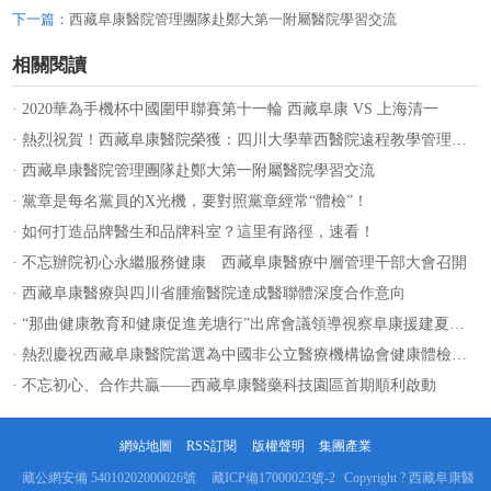
下一篇：
西藏阜康醫院管理團隊赴鄭大第一附屬醫院學習交流
相關閱讀
· 2020華為手機杯中國圍甲聯賽第十一輪 西藏阜康 VS 上海清一
· 熱烈祝賀！西藏阜康醫院榮獲：四川大學華西醫院遠程教學管理優秀獎
· 西藏阜康醫院管理團隊赴鄭大第一附屬醫院學習交流
· 黨章是每名黨員的X光機，要對照黨章經常“體檢”！
· 如何打造品牌醫生和品牌科室？這里有路徑，速看！
· 不忘辦院初心永繼服務健康 西藏阜康醫療中層管理干部大會召開
· 西藏阜康醫療與四川省腫瘤醫院達成醫聯體深度合作意向
· “那曲健康教育和健康促進羌塘行”出席會議領導視察阜康援建夏瑪鄉衛生院
· 熱烈慶祝西藏阜康醫院當選為中國非公立醫療機構協會健康體檢分會首屆常委單位
· 不忘初心、合作共贏——西藏阜康醫藥科技園區首期順利啟動
網站地圖
RSS訂閱
版權聲明
集團產業
藏公網安備 54010202000026號
藏ICP備17000023號-2
Copyright ? 西藏阜康醫