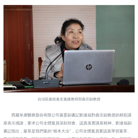
自治區黨校黨史黨建教研部曲宗副教授
西藏阜康醫療股份有限公司黨委副書記劉連福對曲宗副教授的精彩講
座表示感謝，要求公司全體黨員深刻領會、認真落實講座精神。劉連福副
書記指出，黨章是我們黨的“根本大法”，公司全體黨員要認真學習黨章、