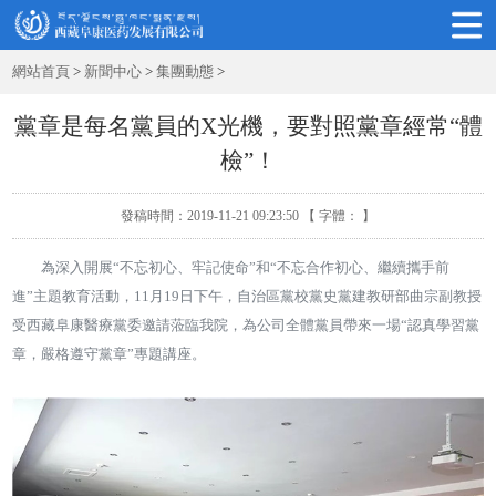
網站首頁
>
新聞中心
>
集團動態
>
黨章是每名黨員的X光機，要對照黨章經常“體
檢”！
發稿時間：2019-11-21 09:23:50
【 字體：
】
為深入開展“不忘初心、牢記使命”和“不忘合作初心、繼續攜手前
進”主題教育活動，11月19日下午，自治區黨校黨史黨建教研部曲宗副教授
受西藏阜康醫療黨委邀請蒞臨我院，為公司全體黨員帶來一場“認真學習黨
章，嚴格遵守黨章”專題講座。